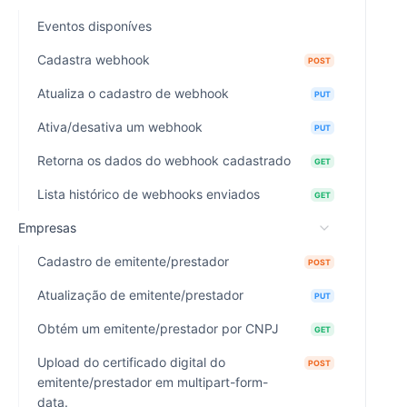
Eventos disponíves
Cadastra webhook
POST
Atualiza o cadastro de webhook
PUT
Ativa/desativa um webhook
PUT
Retorna os dados do webhook cadastrado
GET
Lista histórico de webhooks enviados
GET
Empresas
Cadastro de emitente/prestador
POST
Atualização de emitente/prestador
PUT
Obtém um emitente/prestador por CNPJ
GET
Upload do certificado digital do
POST
emitente/prestador em multipart-form-
data.