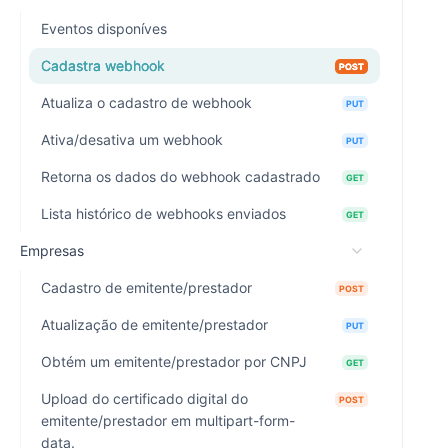
Eventos disponíves
Cadastra webhook
POST
Atualiza o cadastro de webhook
PUT
Ativa/desativa um webhook
PUT
Retorna os dados do webhook cadastrado
GET
Lista histórico de webhooks enviados
GET
Empresas
Cadastro de emitente/prestador
POST
Atualização de emitente/prestador
PUT
Obtém um emitente/prestador por CNPJ
GET
Upload do certificado digital do
POST
emitente/prestador em multipart-form-
data.