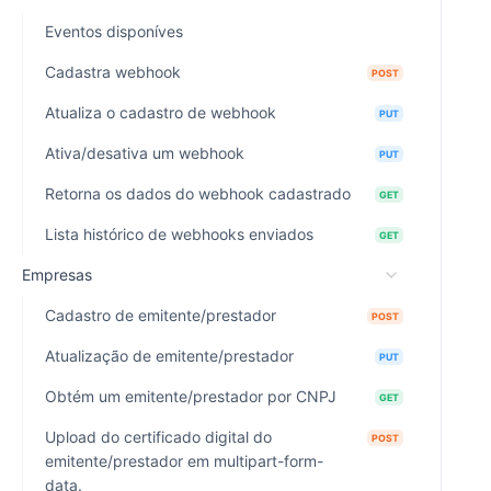
Eventos disponíves
Cadastra webhook
POST
Atualiza o cadastro de webhook
PUT
Ativa/desativa um webhook
PUT
Retorna os dados do webhook cadastrado
GET
Lista histórico de webhooks enviados
GET
Empresas
Cadastro de emitente/prestador
POST
Atualização de emitente/prestador
PUT
Obtém um emitente/prestador por CNPJ
GET
Upload do certificado digital do
POST
emitente/prestador em multipart-form-
data.